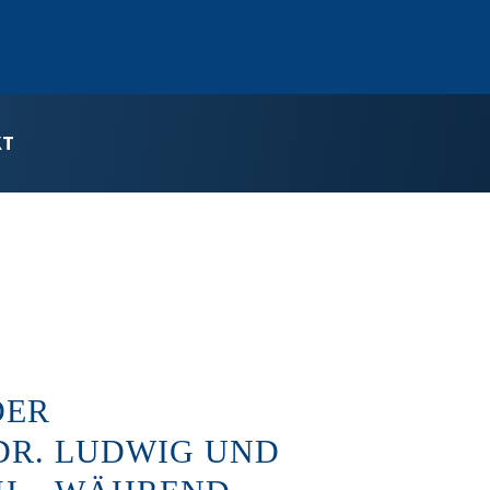
KT
DER
DR. LUDWIG UND