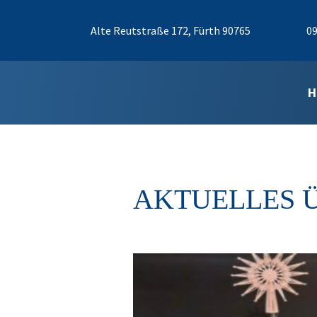
Alte Reutstraße 172, Fürth 90765
09
H
AKTUELLES 