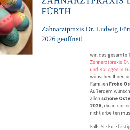
ZAHNARZTPRAXIS D
FÜRTH
Zahnarztpraxis Dr. Ludwig Fürt
2026 geöffnet!
wir, das gesamte
Zahnarztpraxis Dr
und Kollegen in Fü
wünschen Ihnen un
Familien
Frohe Os
Außerdem wünsch
allen
schöne Oste
2026
, die in diese
nicht arbeiten mü
Falls Sie kurzfristi