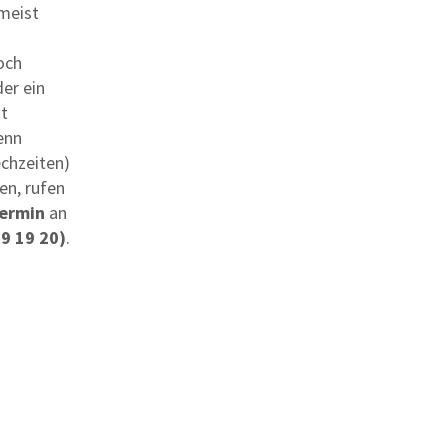
meist
och
der ein
at
enn
echzeiten)
en, rufen
ermin
an
79 19 20)
.