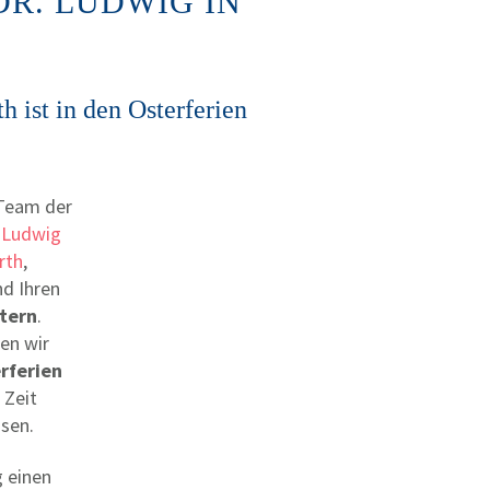
R. LUDWIG IN
h ist in den Osterferien
 Team der
. Ludwig
rth
,
d Ihren
tern
.
en wir
rferien
r Zeit
ssen.
g einen