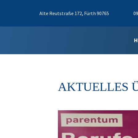
Alte Reutstraße 172, Fürth 90765
09
H
AKTUELLES 