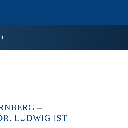
KT
RNBERG –
R. LUDWIG IST