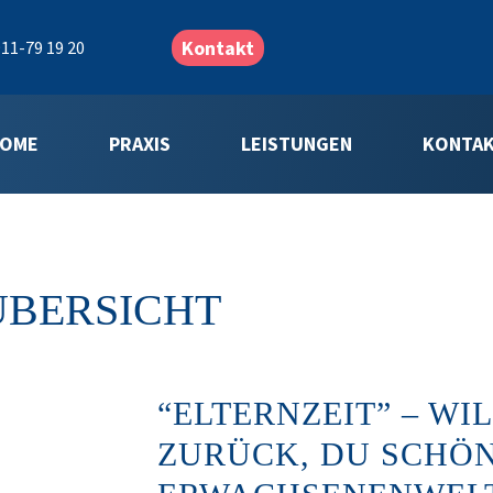
Kontakt
11-79 19 20
OME
PRAXIS
LEISTUNGEN
KONTA
ÜBERSICHT
“ELTERNZEIT” – W
ZURÜCK, DU SCHÖ