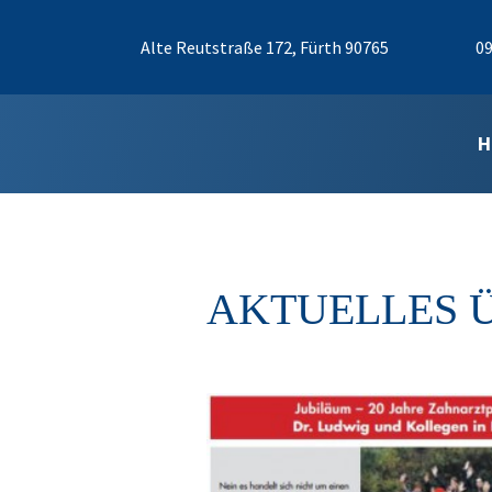
Alte Reutstraße 172, Fürth 90765
09
H
AKTUELLES 