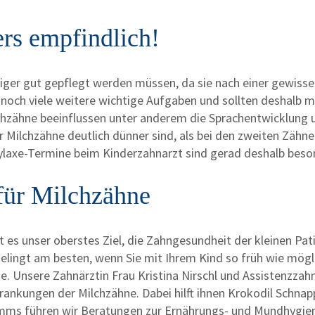
rs empfindlich!
er gut gepflegt werden müssen, da sie nach einer gewissen
n, noch viele weitere wichtige Aufgaben und sollten deshalb
chzähne beeinflussen unter anderem die Sprachentwicklung un
Milchzähne deutlich dünner sind, als bei den zweiten Zähnen
ylaxe-Termine beim Kinderzahnarzt sind gerad deshalb beso
 für Milchzähne
t es unser oberstes Ziel, die Zahngesundheit der kleinen Pat
lingt am besten, wenn Sie mit Ihrem Kind so früh wie mögli
 Unsere Zahnärztin Frau Kristina Nirschl und Assistenzzah
ankungen der Milchzähne. Dabei hilft ihnen Krokodil Schnapp
ms führen wir Beratungen zur Ernährungs- und Mundhygien