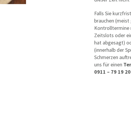
Falls Sie kurzfri
brauchen (meist 
Kontrolltermine 
Zeitslots oder e
hat abgesagt) o
(innerhalb der S
Schmerzen auftre
uns für einen
Te
0911 – 79 19 20