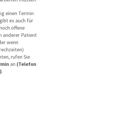
stig einen Termin
gibt es auch für
noch offene
in anderer Patient
der wenn
prechzeiten)
ten, rufen Sie
rmin
an
(Telefon
)
.