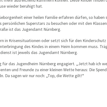
ht mehr ausreichend kümmern können. Diese Kinder finden d
use wieder beruhigt hat.
borgenheit einer heilen Familie erfahren dürfen, so haben 
es persönlichen Superstars zu besuchen oder mit den Klassen
raße ist das Jugendamt Nürnberg.
n in Krisensituationen oder setzt sich für den Kinderschutz 
r Unterbringung des Kindes in einem Heim kommen muss. Trä
dienst ist jeweils das Jugendamt Nürnberg.
g für das Jugendheim Nürnberg engagiert. „Jetzt hab ich wen
atienten und Freunde zu einer kleinen Wette heraus: Die Sp
. Da sagen wir nur noch: „Top, die Wette gilt!“