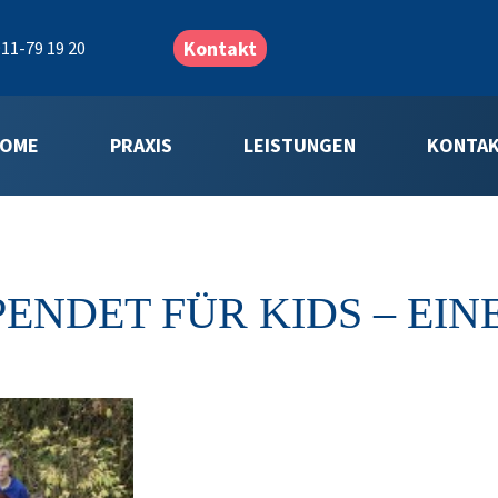
Kontakt
11-79 19 20
OME
PRAXIS
LEISTUNGEN
KONTA
ENDET FÜR KIDS – EIN