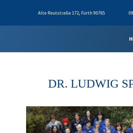
Alte Reutstraße 172, Fürth 90765
09
H
DR. LUDWIG SP