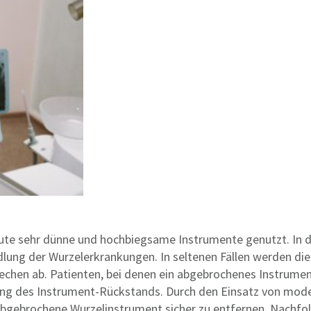
e sehr dünne und hochbiegsame Instrumente genutzt. In den
lung der Wurzelerkrankungen. In seltenen Fällen werden di
en ab. Patienten, bei denen ein abgebrochenes Instrument 
ng des Instrument-Rückstands. Durch den Einsatz von moderne
abgebrochene Wurzelinstrument sicher zu entfernen. Nachfo