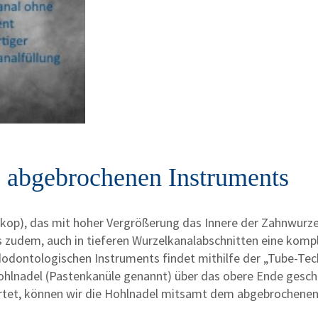
es abgebrochenen Instruments
p), das mit hoher Vergrößerung das Innere der Zahnwurzel z
uns zudem, auch in tieferen Wurzelkanalabschnitten eine kom
dontologischen Instruments findet mithilfe der „Tube-Tech
hlnadel (Pastenkanüle genannt) über das obere Ende gescho
härtet, können wir die Hohlnadel mitsamt dem abgebrochenen