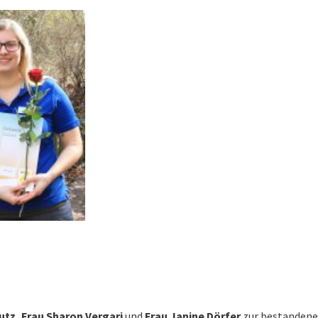
Lutz, Frau Sharon Vergari
und
Frau Janine Dörfer
zur bestandene