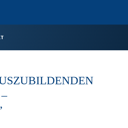
KT
USZUBILDENDEN
 –
”