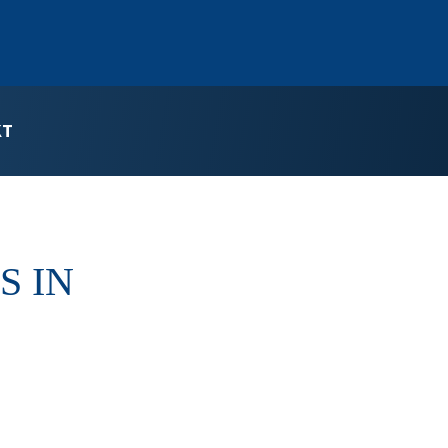
KT
S IN