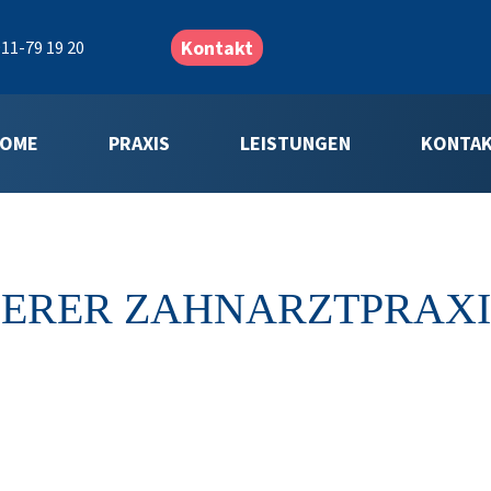
Kontakt
11-79 19 20
OME
PRAXIS
LEISTUNGEN
KONTA
NSERER ZAHNARZTPRAXI
G