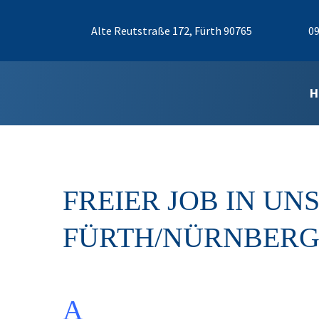
Alte Reutstraße 172, Fürth 90765
09
H
FREIER JOB IN U
FÜRTH/NÜRNBER
A