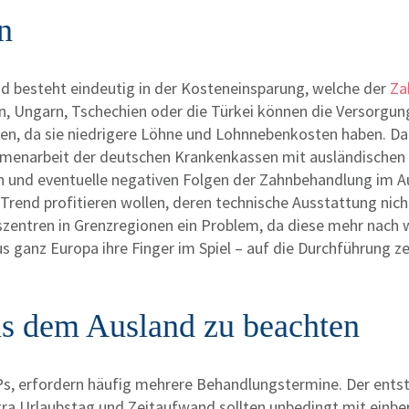
n
d besteht eindeutig in der Kosteneinsparung, welche der
Za
len, Ungarn, Tschechien oder die Türkei können die Versorg
en, da sie niedrigere Löhne und Lohnnebenkosten haben. D
menarbeit der deutschen Krankenkassen mit ausländischen Z
ken und eventuelle negativen Folgen der Zahnbehandlung im
Trend profitieren wollen, deren technische Ausstattung ni
entren in Grenzregionen ein Problem, da diese mehr nach wi
s ganz Europa ihre Finger im Spiel – auf die Durchführung z
aus dem Ausland zu beachten
OPs, erfordern häufig mehrere Behandlungstermine. Der ent
tra Urlaubstag und Zeitaufwand sollten unbedingt mit einbe