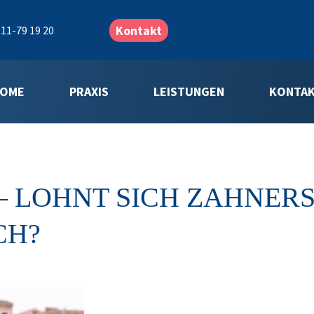
Kontakt
11-79 19 20
OME
PRAXIS
LEISTUNGEN
KONTA
 LOHNT SICH ZAHNER
CH?