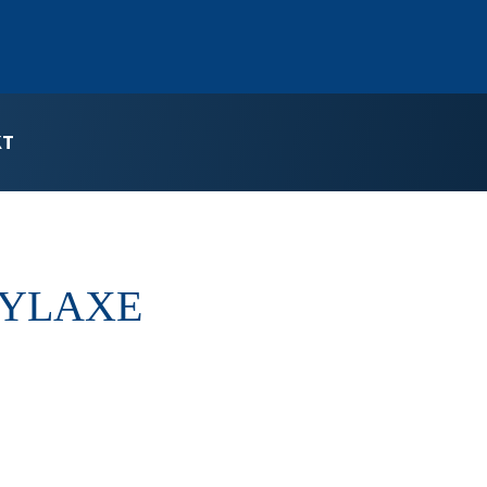
KT
HYLAXE