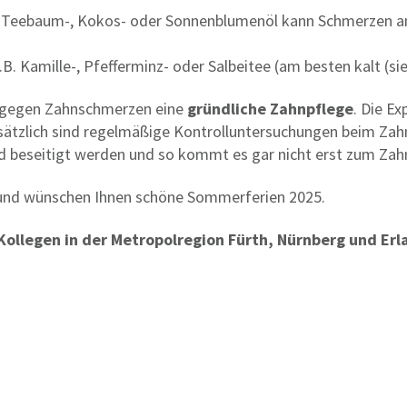
 Teebaum-, Kokos- oder Sonnenblumenöl kann Schmerzen am Z
. Kamille-, Pfefferminz- oder Salbeitee (am besten kalt (sie
t gegen Zahnschmerzen eine
gründliche Zahnpflege
. Die E
zusätzlich sind regelmäßige Kontrolluntersuchungen beim Zah
und beseitigt werden und so kommt es gar nicht erst zum Za
n und wünschen Ihnen schöne Sommerferien 2025.
Kollegen in der Metropolregion Fürth, Nürnberg und Erl