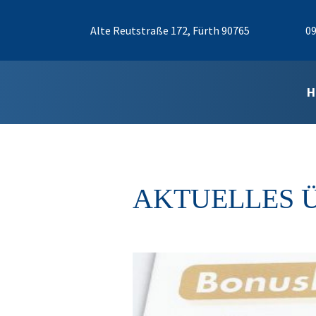
Alte Reutstraße 172, Fürth 90765
09
H
AKTUELLES 