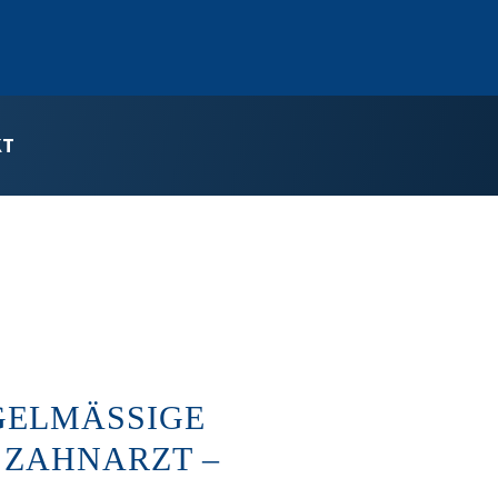
KT
ELMÄSSIGE K
AHNARZT – B