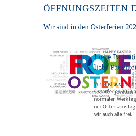
ÖFFNUNGSZEITEN D
Wir sind in den Osterferien 20
Liebe Patient
liebe Patiente
Wir sind auch wäh
Osterferien 2023 
normalen Werktag
nur Ostersamsta
wir auch alle frei.