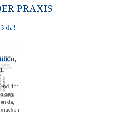
ER PRAXIS
23 da!
innen,
n,
rend der
an den
en da,
g machen