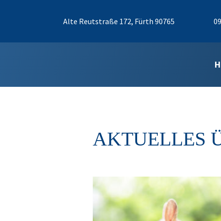
Alte Reutstraße 172, Fürth 90765
09
H
AKTUELLES 