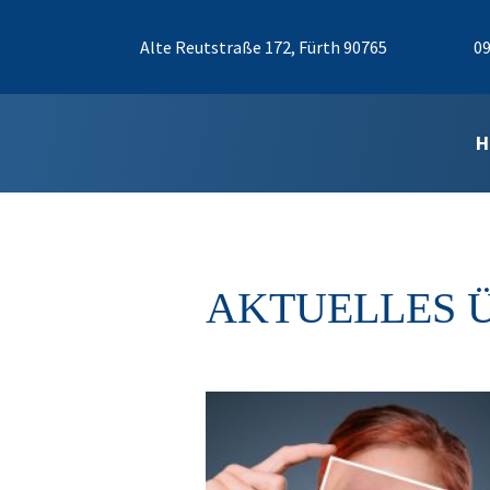
Alte Reutstraße 172, Fürth 90765
09
H
AKTUELLES 