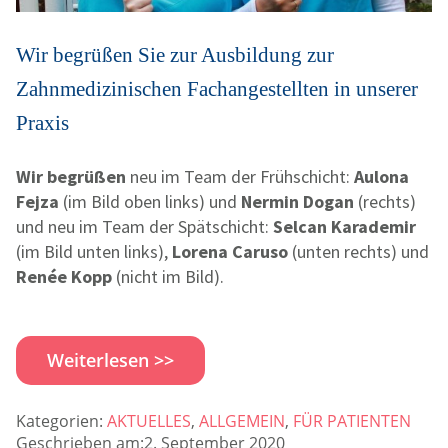
Wir begrüßen Sie zur Ausbildung zur
Zahnmedizinischen Facha
ngestel
lten in unserer
Praxis
Wir begrüßen
neu im Team der Frühschicht:
Aulona
Fejza
(im Bild oben links) und
Nermin Dogan
(rechts)
und neu im Team der Spätschicht:
Selcan Karademir
(im Bild unten links),
Lorena Caruso
(unten rechts) und
Renée Kopp
(nicht im Bild).
Weiterlesen >>
Kategorien:
AKTUELLES
,
ALLGEMEIN
,
FÜR PATIENTEN
Geschrieben am:2. September 2020