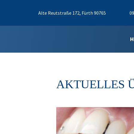
Alte Reutstraße 172, Fürth 90765
09
H
AKTUELLES 