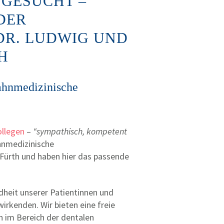
 GESUCHT –
DER
DR. LUDWIG UND
H
ahnmedizinische
ollegen
–
“sympathisch, kompetent
hnmedizinische
 Fürth und haben hier das passende
heit unserer Patientinnen und
wirkenden. Wir bieten eine freie
n im Bereich der dentalen