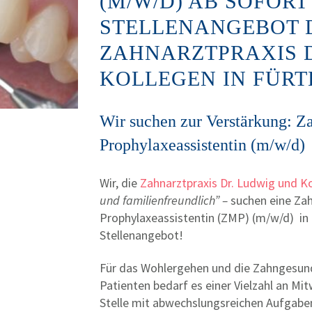
(M/W/D) AB SOFORT
STELLENANGEBOT 
ZAHNARZTPRAXIS 
KOLLEGEN IN FÜRT
Wir suchen zur Verstärkung: Z
Prophylaxeassistentin (m/w/d)
Wir, die
Zahnarztpraxis Dr. Ludwig und K
und familienfreundlich” –
suchen eine Za
Prophylaxeassistentin (ZMP) (m/w/d) in
Stellenangebot!
Für das Wohlergehen und die Zahngesund
Patienten bedarf es einer Vielzahl an Mit
Stelle mit abwechslungsreichen Aufgabe