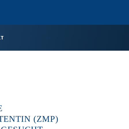
KT
E
ENTIN (ZMP)