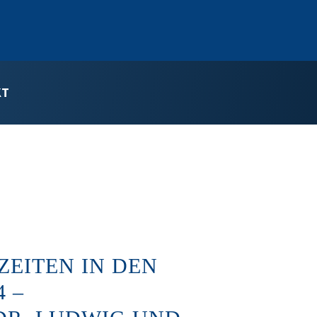
KT
EITEN IN DEN
4 –