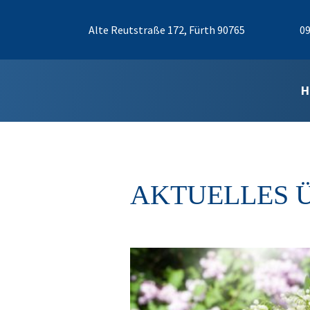
Alte Reutstraße 172, Fürth 90765
09
H
AKTUELLES 