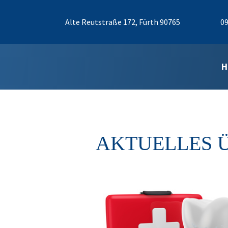
Alte Reutstraße 172, Fürth 90765
09
H
AKTUELLES 