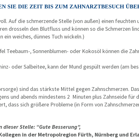
EN SIE DIE ZEIT BIS ZUM ZAHNARZTBESUCH ÜBE
ll. Auf die schmerzende Stelle (von außen) einen feuchten 
ren drosseln den Blutfluss und können so die Schmerzen lin
 in ein weiches, dünnes Tuch wickeln.)
fel Teebaum-, Sonnenblumen- oder Kokosöl können die Zahns
erminz- oder Salbeitee, kann der Mund gespült werden (am b
rsorge) sind das stärkste Mittel gegen Zahnschmerzen. Das k
rgens und abends mindestens 2 Minuten plus Zahnseide für
dert, dass sich größere Probleme (in Form von Zahnschme
n dieser Stelle: “Gute Besserung”,
Kollegen in der Metropolregion Fürth, Nürnberg und Erl